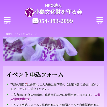
NPO法人
小島文化財を守る会
054-393-2099
MENU
SUB
TOP
>
イベント申込フォーム
イベント申込フォーム
下記の項目(
*
は必須)にご入力後に最下部の【上記内容で送信】ボタン
をクリックして送信ください。
ご入力頂いた個人情報は、連絡目的のみに使用させて頂きます。(
→個
人情報保護方針
)
イベント申込フォームを送信されますと確認メールが自動返信されま