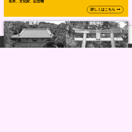
名所、文化財、記念物
詳しくはこちら
龍津寺
酒瓶神社
お問合せ電話
メールフォーム
藤ノ木観音堂
善立寺